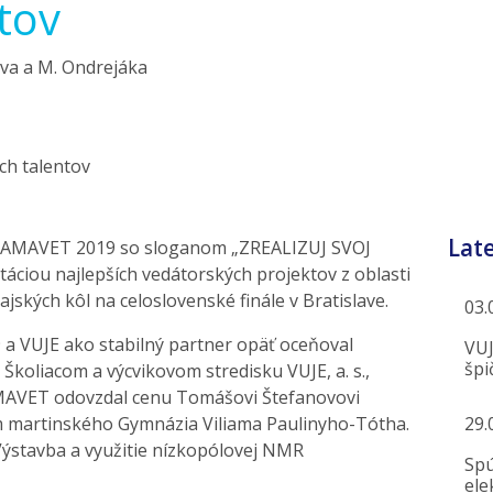
tov
ova a M. Ondrejáka
Lat
iky AMAVET 2019 so sloganom „ZREALIZUJ SVOJ
ciou najlepších vedátorských projektov z oblasti
rajských kôl na celoslovenské finále v Bratislave.
03.
a VUJE ako stabilný partner opäť oceňoval
VUJ
špič
 Školiacom a výcvikovom stredisku VUJE, a. s.,
AMAVET odovzdal cenu Tomášovi Štefanovovi
m martinského Gymnázia Viliama Paulinyho-Tótha.
29.
Výstavba a využitie nízkopólovej NMR
Spú
elek