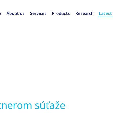
e
About us
Services
Products
Research
Latest
lentov
s
tnerom súťaže