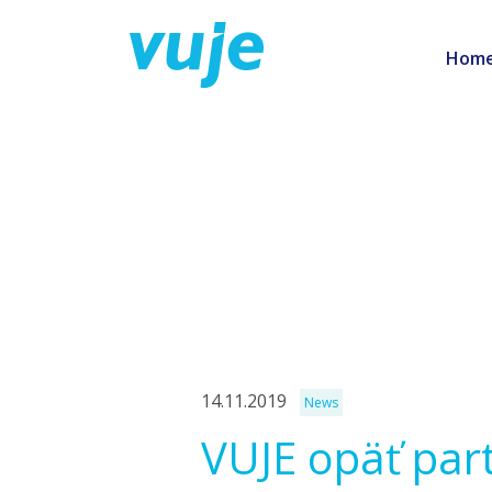
Hom
>
News
>
VUJE opäť partnerom súťaže mladých ta
Article detail
14.11.2019
News
VUJE opäť par