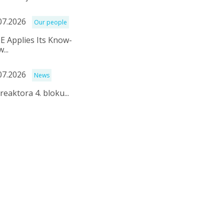
07.2026
Our people
E Applies Its Know-
...
07.2026
News
reaktora 4. bloku...