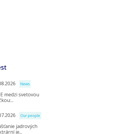
est
08.2026
News
E medzi svetovou
kou:...
07.2026
Our people
šťanie jadrových
trární je...