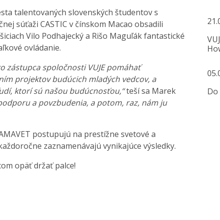
esta talentovaných slovenských študentov s
21.
čnej súťaži CASTIC v čínskom Macao obsadili
šiciach Vilo Podhajecký a Rišo Maguľák fantastické
VUJ
aľkové ovládanie.
How
o zástupca spoločnosti VUJE pomáhať
05.
ním projektov budúcich mladých vedcov, a
udí, ktorí sú našou budúcnosťou,“
teší sa Marek
Do 
podporu a povzbudenia, a potom, raz, nám ju
T AMAVET postupujú na prestížne svetové a
 každoročne zaznamenávajú vynikajúce výsledky.
om opäť držať palce!