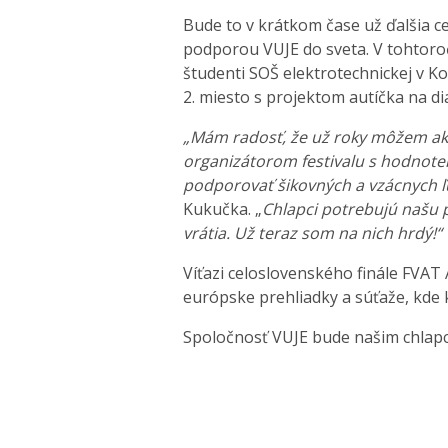
Bude to v krátkom čase už ďalšia c
podporou VUJE do sveta. V tohtoro
študenti SOŠ elektrotechnickej v Ko
2. miesto s projektom autíčka na di
„Mám radosť, že už roky môžem ak
organizátorom festivalu s hodnote
podporovať šikovných a vzácnych ľ
Kukučka. „
Chlapci potrebujú našu 
vrátia. Už teraz som na nich hrdý!“
Víťazi celoslovenského finále FVA
európske prehliadky a súťaže, kde
Spoločnosť VUJE bude našim chlapc