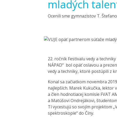
mladých talen
Ocenili sme gymnazistov T. Štefan
22. ročník Festivalu vedy a techn
NÁPAD“ bol opäť oslavou a prezentá
vedy a techniky, ktoré postúpili z k
Konal sa začiatkom novembra 2019 
najlepších. Marek Kukučka, lektor v
a člen hodnotiacej komisie FVAT 
a Matúšovi Ondrejákovi, študento
Tí vycestujú so svojím projektom „
spektroskopie“ do Číny.