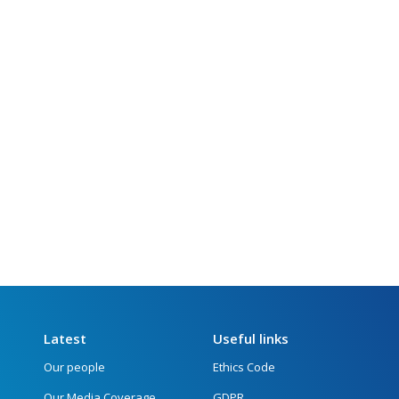
Latest
Useful links
Our people
Ethics Code
Our Media Coverage
GDPR